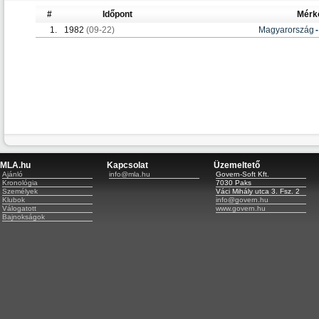
#
Időpont
Mérk
1.
1982
(09-22)
Magyarország
-
MLA.hu
Kapcsolat
Üzemeltető
Ajánló
info@mla.hu
Govern-Soft Kft.
Kronológia
7030 Paks
Személyek
Váci Mihály utca 3. Fsz. 2
Klubok
info@govern.hu
Válogatott
www.govern.hu
Bajnokságok