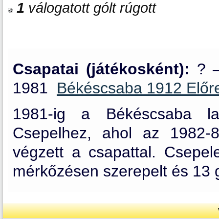
1
válogatott gólt rúgott
Csapatai (játékosként):
? 
1981
Békéscsaba 1912 Elő
1981-ig a Békéscsaba lab
Csepelhez, ahol az 1982-
végzett a csapattal. Csepe
mérkőzésen szerepelt és 13 gó