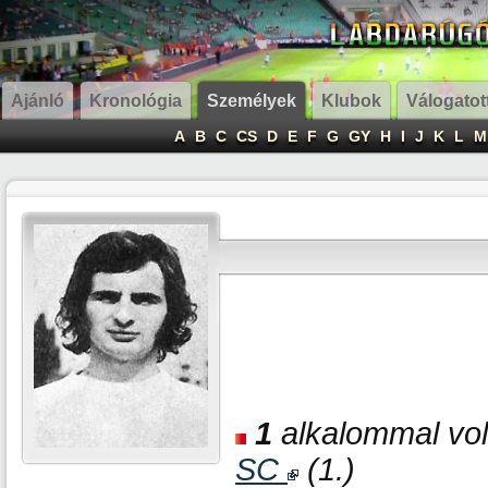
Ajánló
Kronológia
Személyek
Klubok
Válogatot
A
B
C
CS
D
E
F
G
GY
H
I
J
K
L
M
1
alkalommal volt
SC
(1.)