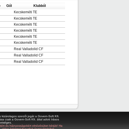
e
Gól
Klubból
Kecskeméti TE
Kecskeméti TE
Kecskeméti TE
Kecskeméti TE
Kecskeméti TE
Kecskeméti TE
Real Valladolid CF
Real Valladolid CF
Real Valladolid CF
kizárolagos szerzői jogát a Govern-Soft Kft.
sa csak a Govern-Soft Kft. által adott írásos
hetséges.
bákért és hiányosságokért elnézésüket kérjük! Ha
z, akkor örömmel fogadjuk észrevételeiket,