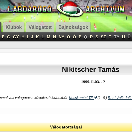
Klubok
Válogatott
Bajnokságok
F
G
GY
H
I
J
K
L
M
N
NY
O
Ö
P
Q
R
S
SZ
T
TY
U
Ü
Nikitscher Tamás
1999.11.03. - ?
mal volt válogatott a következő klubokból:
Kecskeméti TE
(1.-6.)
Real Valladol
Válogatottságai