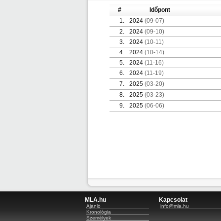
#
Időpont
1.
2024
(09-07)
2.
2024
(09-10)
3.
2024
(10-11)
4.
2024
(10-14)
5.
2024
(11-16)
6.
2024
(11-19)
7.
2025
(03-20)
8.
2025
(03-23)
9.
2025
(06-06)
MLA.hu
Kapcsolat
Ajánló
info@mla.hu
Kronológia
Személyek