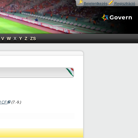
Bejelentkezés
Regisztráció
V
W
X
Y
Z
ZS
id CF
(7.-9.)