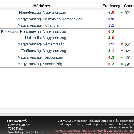
Mérkőzés
Eredmény
Cser
Németország
-
Magyarország
5
:
0
82'
Magyarország
-
Bosznia és Hercegovina
0
:
0
Magyarország
-
Hollandia
1
:
1
Bosznia és Hercegovina
-
Magyarország
0
:
2
Hollandia
-
Magyarország
4
:
0
Magyarország
-
Németország
1
:
1
65'
Törökország
-
Magyarország
3
:
1
92'
Magyarország
-
Törökország
0
:
3
46'
Magyarország
-
Svédország
0
:
2
79'
Üzemeltető
Az MLA.hu honlapon található adat, kép és alkalmazás 
birtokolja. Bármely adat, kép és alkalmazás felhasználá
Govern-Soft Kft.
beleegyezéssel le
7030 Paks
Az oldal tesztelése jelenleg is folyik így az esetleges hi
Váci Mihály utca 3. Fsz. 2
szeretnének hozzájárulni az oldal teljessé tételéhe