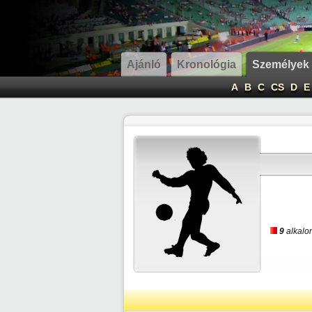
Ajánló
Kronológia
Személyek
A
B
C
CS
D
E
9
alkalom