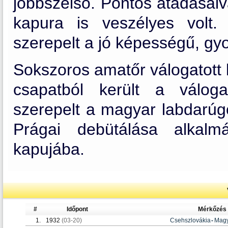
jobbszélső. Pontos átadásaiva
kapura is veszélyes volt.
szerepelt a jó képességű, gyo
Sokszoros amatőr válogatott 
csapatból került a válog
szerepelt a magyar labdarúgó
Prágai debütálása alkalmá
kapujába.
#
Időpont
Mérkőzés
1.
1932
(03-20)
Csehszlovákia
-
Magy