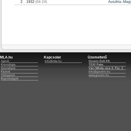
2.
1932
(04-24)
Ausztria
-
Magy
MLA.hu
Kapcsolat
Üzemeltető
Ajánló
info@mla.hu
Govern-Soft Kft.
Kronológia
7030 Paks
Személyek
Váci Mihály utca 3. Fsz. 2
Klubok
info@govern.hu
Válogatott
www.govern.hu
Bajnokságok