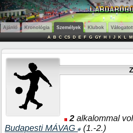
Ajánló
Kronológia
Személyek
Klubok
Válogatot
A
B
C
CS
D
E
F
G
GY
H
I
J
K
L
M
Z
2
alkalommal volt
Budapesti MÁVAG
(1.-2.)