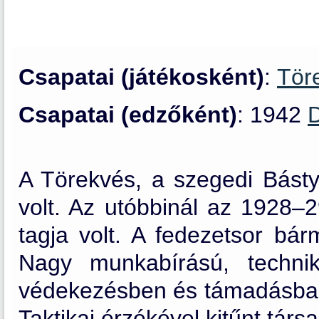
Csapatai (játékosként)
:
Tör
Csapatai (edzőként)
: 1942
A Törekvés, a szegedi Bást
volt. Az utóbbinál az 1928–
tagja volt. A fedezetsor bár
Nagy munkabírású, techniká
védekezésben és támadásban i
Taktikai érzékével kitűnt társa