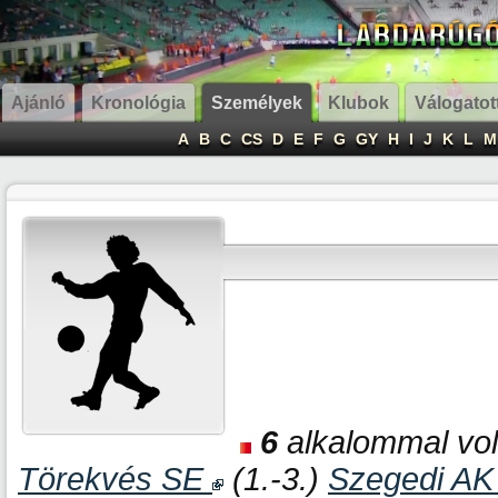
Ajánló
Kronológia
Személyek
Klubok
Válogatot
A
B
C
CS
D
E
F
G
GY
H
I
J
K
L
M
6
alkalommal volt
Törekvés SE
(1.-3.)
Szegedi A