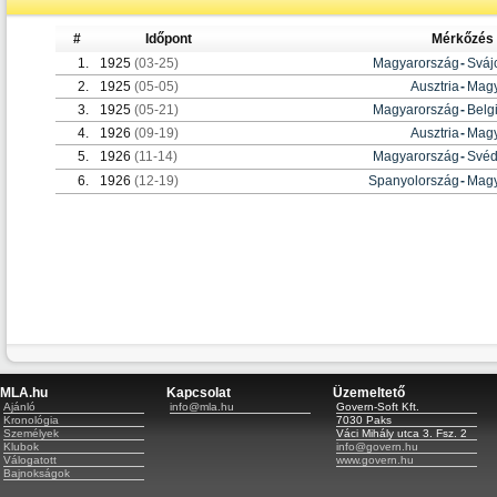
#
Időpont
Mérkőzés
1.
1925
(03-25)
Magyarország
-
Sváj
2.
1925
(05-05)
Ausztria
-
Magy
3.
1925
(05-21)
Magyarország
-
Belg
4.
1926
(09-19)
Ausztria
-
Magy
5.
1926
(11-14)
Magyarország
-
Svéd
6.
1926
(12-19)
Spanyolország
-
Magy
MLA.hu
Kapcsolat
Üzemeltető
Ajánló
info@mla.hu
Govern-Soft Kft.
Kronológia
7030 Paks
Személyek
Váci Mihály utca 3. Fsz. 2
Klubok
info@govern.hu
Válogatott
www.govern.hu
Bajnokságok