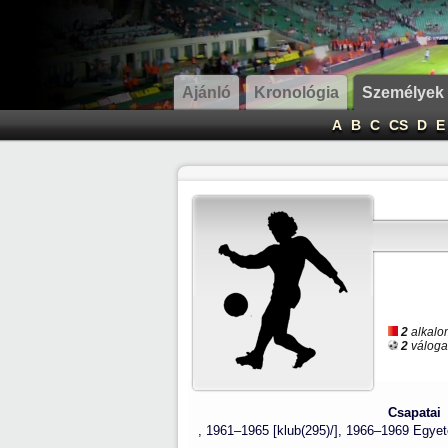
Ajánló
Kronológia
Személyek
A
B
C
CS
D
E
2
alkalom
2
válogat
Csapatai 
, 1961–1965 [klub(295)/], 1966–1969 Egyet