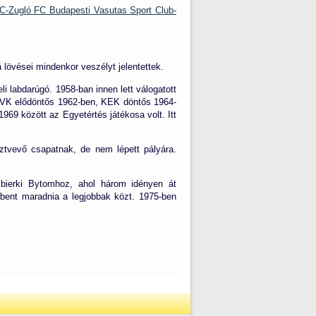
-Zugló FC Budapesti Vasutas Sport Club-
lövései mindenkor veszélyt jelentettek.
i labdarúgó. 1958-ban innen lett válogatott
 VVK elődöntős 1962-ben, KEK döntős 1964-
69 között az Egyetértés játékosa volt. Itt
sztvevő csapatnak, de nem lépett pályára.
bierki Bytomhoz, ahol három idényen át
 bent maradnia a legjobbak közt. 1975-ben