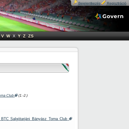
Bejelentkezés
Regisztráció
V
W
X
Y
Z
ZS
orna Club
(1.-2.)
ni BTC Salgótarjáni Bányász Torna Club