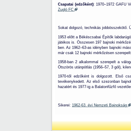
Csapatai (edzőként)
: 1970–1972 GAFU Vo
Zugló FC
Sokat dolgozó, technikás jobbösszekötő. Ü
1953 előtt a Békéscsabai Építők labdarúgój
játékos is. Összesen 197 bajnoki mérkőzé
ben. Az 1962–63-as idényben bajnoki másod
már csak 12 bajnoki mérkőzésen szerepelt é
1958-ban 2 alkalommal szerepelt a váloga
Ötszörös utánpótlás (1956–57, 3 gól), kilen
1970-től edzőként is dolgozott. Első 
tevékenykedett. Az első szezonban bajnok
hazatért és 1977-ig a Balatonfűzfő vezetőe
Sikerei:
1962-63. évi Nemzeti Bajnokság