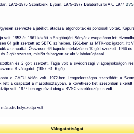
lán, 1972–1975 Szombierki Bytom, 1975–1977 Balatonfűzfői AK, 1977
BVSC
gyesen szervezte a játékot, átadásai átgondoltak és pontosak voltak. Kapura 
a volt. 1953 és 1961 között a Salgótarjáni Bányász csapatában lett élvonalbel
sen 64 gólt szerzett az SBTC színeiben. 1961-ben az MTK-hoz igazolt. Itt
ik a csapattal. Összesen 64 bajnoki mérkőzésen 10 gólt szerzett. 1966 és 19
s 2 gólt szerzett, mielőtt felhagyott az aktív labdarúgással.
tottban és 2 gólt szerzett. Tagja volt a svédországi világbajnokságon ré
cszeres B válogatott (1957–61: 6 gól).
csapata a GAFU Volán volt. 1972-ben Lengyelországba szerződött a Szom
 lett a csapattal a másodosztályban, a következő két szezonban sikerült
dzője volt. 1977-ben egy rövid ideig a BVSC vezetőedzője is volt.
második helyezettje volt.
Válogatottságai