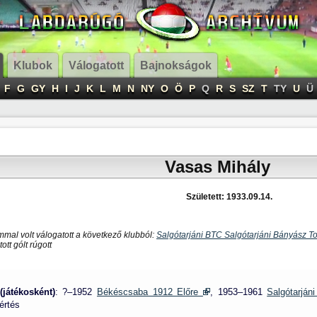
Klubok
Válogatott
Bajnokságok
F
G
GY
H
I
J
K
L
M
N
NY
O
Ö
P
Q
R
S
SZ
T
TY
U
Ü
Vasas Mihály
Született: 1933.09.14.
mal volt válogatott a következő klubból:
Salgótarjáni BTC Salgótarjáni Bányász T
ott gólt rúgott
(játékosként)
: ?–1952
Békéscsaba 1912 Előre
, 1953–1961
Salgótarjá
értés