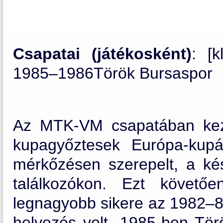
Csapatai (játékosként)
: [
1985–1986Török Bursaspor
Az MTK-VM csapatában kez
kupagyőztesek Európa-kup
mérkőzésen szerepelt, a ké
találkozókon. Ezt követőe
legnagyobb sikere az 1982–83
helyezés volt. 1985-ben Tör