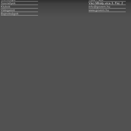
Személyek
Váci Mihály utca 3. Fsz. 2
Klubok
info@govern.hu
Válogatott
www.govern.hu
Bajnokságok