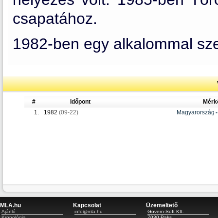
csapatához.
1982-ben egy alkalommal szer
#
Időpont
Mérk
1.
1982
(09-22)
Magyarország
-
MLA.hu
Kapcsolat
Üzemeltető
Ajánló
info@mla.hu
Govern-Soft Kft.
Kronológia
7030 Paks