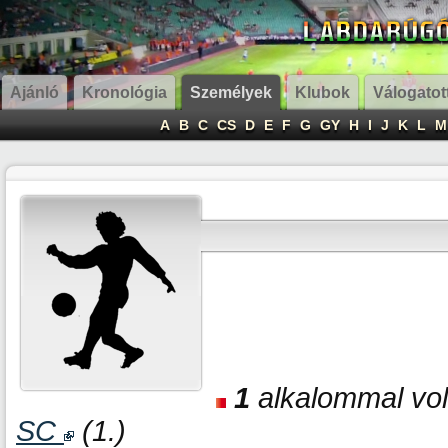
Ajánló
Kronológia
Személyek
Klubok
Válogatot
A
B
C
CS
D
E
F
G
GY
H
I
J
K
L
M
1
alkalommal volt
SC
(1.)