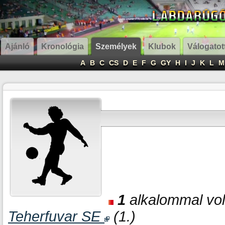
Ajánló
Kronológia
Személyek
Klubok
Válogatot
A
B
C
CS
D
E
F
G
GY
H
I
J
K
L
M
1
alkalommal volt
Teherfuvar SE
(1.)