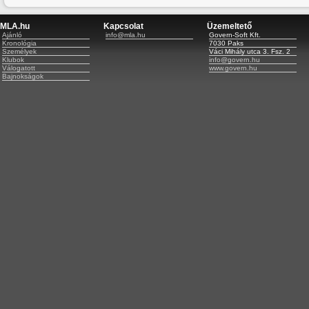
MLA.hu
Kapcsolat
Üzemeltető
Ajánló
info@mla.hu
Govern-Soft Kft.
Kronológia
7030 Paks
Személyek
Váci Mihály utca 3. Fsz. 2
Klubok
info@govern.hu
Válogatott
www.govern.hu
Bajnokságok