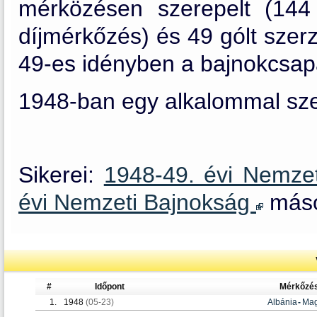
mérközésen szerepelt (144
díjmérkőzés) és 49 gólt szer
49-es idényben a bajnokcsapat
1948-ban egy alkalommal szer
Sikerei:
1948-49. évi Nemze
évi Nemzeti Bajnokság
másod
#
Időpont
Mérkőzé
1.
1948
(05-23)
Albánia
-
Mag