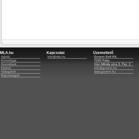
MLA.hu
Kapcsolat
Üzemeltető
Ajánló
info@mla.hu
Govern-Soft Kft.
Kronológia
7030 Paks
Személyek
Váci Mihály utca 3. Fsz. 2
Klubok
info@govern.hu
Válogatott
www.govern.hu
Bajnokságok