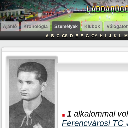
Ajánló
Kronológia
Személyek
Klubok
Válogatot
A
B
C
CS
D
E
F
G
GY
H
I
J
K
L
M
1
alkalommal volt
Ferencvárosi TC