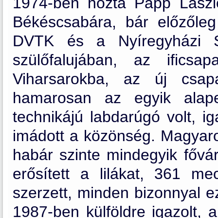
1974-ben hozta Papp László
Békéscsabára, bár előzől
DVTK és a Nyíregyházi S
szülőfalujában, az ificsa
Viharsarokba, az új csap
hamarosan az egyik alape
technikájú labdarúgó volt, i
imádott a közönség. Magyaro
habár szinte mindegyik fővár
erősített a lilákat, 361 me
szerzett, minden bizonnyal 
1987-ben külföldre igazolt, 