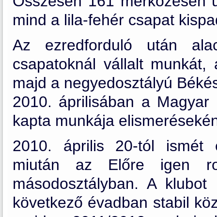
Összesen 161 mérkőzésen ül
mind a lila-fehér csapat kispa
Az ezredforduló után ala
csapatoknál vállalt munkát,
majd a negyedosztályú Békés 
2010. áprilisában a Magyar 
kapta munkája elismerésekén
2010. április 20-tól ismét 
miután az Előre igen ro
másodosztályban. A klubot 
következő évadban stabil köz