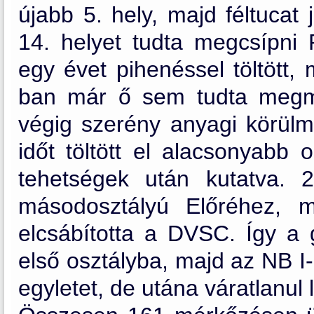
újabb 5. hely, majd féltucat
14. helyet tudta megcsípni P
egy évet pihenéssel töltött,
ban már ő sem tudta megmen
végig szerény anyagi körülm
időt töltött el alacsonyabb 
tehetségek után kutatva. 
másodosztályú Előréhez, 
elcsábította a DVSC. Így a g
első osztályba, majd az NB I
egyletet, de utána váratlanul