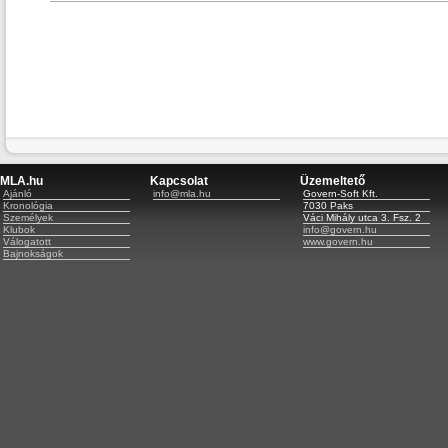
MLA.hu
Kapcsolat
Üzemeltető
Ajánló
info@mla.hu
Govern-Soft Kft.
Kronológia
7030 Paks
Személyek
Váci Mihály utca 3. Fsz. 2
Klubok
info@govern.hu
Válogatott
www.govern.hu
Bajnokságok