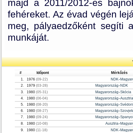
majd a 2011/2012-es bajnok
fehéreket. Az évad végén lej
meg, pályaedzőként segíti 
munkáját.
#
Időpont
Mérkőzés
1.
1976
(09-22)
NDK
-
Magyar
2.
1979
(03-28)
Magyarország
-
NDK
3.
1980
(05-31)
Magyarország
-
Skócia
4.
1980
(06-04)
Magyarország
-
Ausztri
5.
1980
(08-20)
Magyarország
-
Svédor
6.
1980
(08-27)
Magyarország
-
Szovjet
7.
1980
(09-24)
Magyarország
-
Spanyo
8.
1980
(10-08)
Ausztria
-
Magyar
9.
1980
(11-18)
NDK
-
Magyar