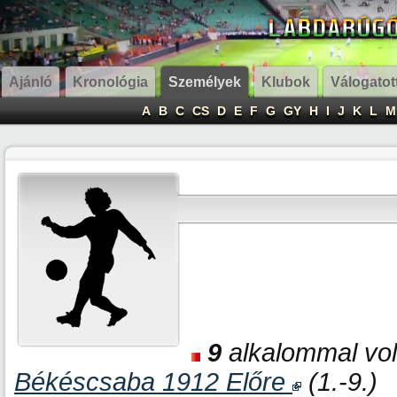
Ajánló
Kronológia
Személyek
Klubok
Válogatot
A
B
C
CS
D
E
F
G
GY
H
I
J
K
L
M
9
alkalommal volt
Békéscsaba 1912 Előre
(1.-9.)