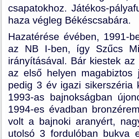
csapatokhoz. Játékos-pályafu
haza végleg Békéscsabára.
Hazatérése évében, 1991-ben
az NB I-ben, így Szűcs Mi
irányításával. Bár kiestek a
az első helyen magabiztos já
pedig 3 év igazi sikerszéria
1993-as bajnokságban újonc
1994-es évadban bronzérem
volt a bajnoki aranyért, nag
utolsó 3 fordulóban bukva 