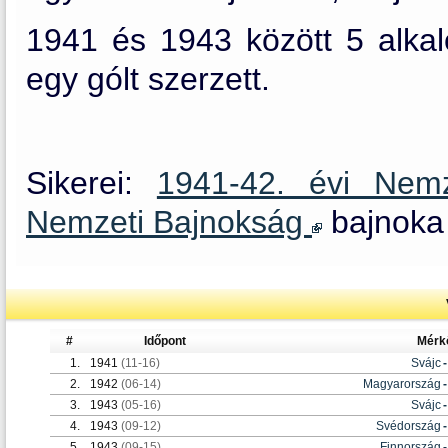
1941 és 1943 között 5 alkal
egy gólt szerzett.
Sikerei:
1941-42. évi Nem
Nemzeti Bajnokság
bajnoka 
#
Időpont
Mérk
1.
1941
(11-16)
Svájc
-
2.
1942
(06-14)
Magyarország
-
3.
1943
(05-16)
Svájc
-
4.
1943
(09-12)
Svédország
-
5.
1943
(09-15)
Finnország
-