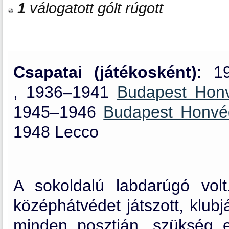
1
válogatott gólt rúgott
Csapatai (játékosként)
: 1
, 1936–1941
Budapest Ho
1945–1946
Budapest Honv
1948 Lecco
A sokoldalú labdarúgó volt
középhátvédet játszott, klub
minden posztján, szükség e