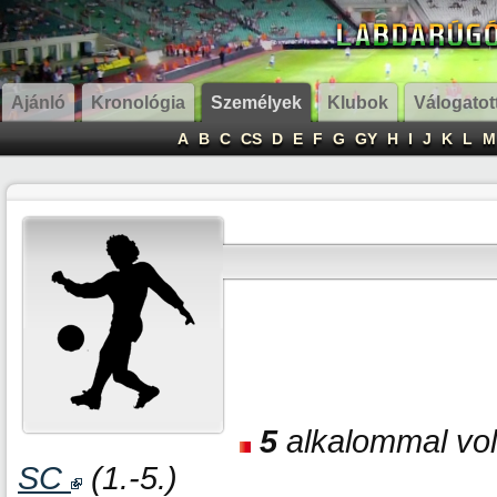
Ajánló
Kronológia
Személyek
Klubok
Válogatot
A
B
C
CS
D
E
F
G
GY
H
I
J
K
L
M
5
alkalommal volt
SC
(1.-5.)