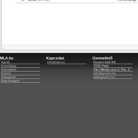
MLA.hu
Kapcsolat
Üzemeltető
Ajánló
info@mla.hu
Govern-Soft Kft.
Kronológia
7030 Paks
Személyek
Váci Mihály utca 3. Fsz. 2
Klubok
info@govern.hu
Válogatott
www.govern.hu
Bajnokságok