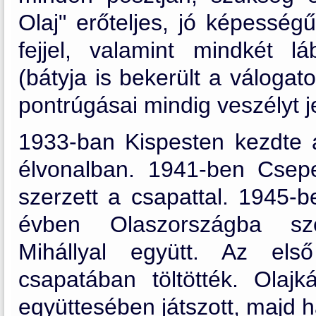
Olaj" erőteljes, jó képesség
fejjel, valamint mindkét lá
(bátyja is bekerült a váloga
pontrúgásai mindig veszélyt j
1933-ban Kispesten kezdte a
élvonalban. 1941-ben Csepel
szerzett a csapattal. 1945-b
évben Olaszországba szer
Mihállyal együtt. Az els
csapatában töltötték. Ola
együttesében játszott, majd h