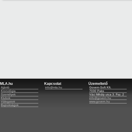
MLA.hu
Kapcsolat
Üzemeltető
Ajánló
info@mla.hu
Govern-Soft Kft.
Kronológia
7030 Paks
Személyek
Váci Mihály utca 3. Fsz. 2
Klubok
info@govern.hu
Válogatott
www.govern.hu
Bajnokságok