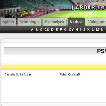
Ajánló
Kronológia
Személyek
Klubok
Válogatot
A
B
C
CS
D
E
F
G
GY
H
I
J
K
L
M
N
PS
Dzsudzsák Balázs
Fehér Csaba