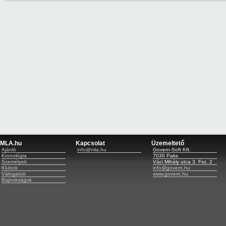
MLA.hu
Kapcsolat
Üzemeltető
Ajánló
info@mla.hu
Govern-Soft Kft.
Kronológia
7030 Paks
Személyek
Váci Mihály utca 3. Fsz. 2
Klubok
info@govern.hu
Válogatott
www.govern.hu
Bajnokságok