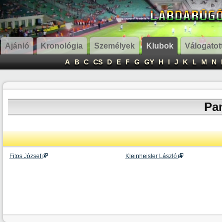
Ajánló
Kronológia
Személyek
Klubok
Válogatot
A
B
C
CS
D
E
F
G
GY
H
I
J
K
L
M
N
Pa
Fitos József
Kleinheisler László