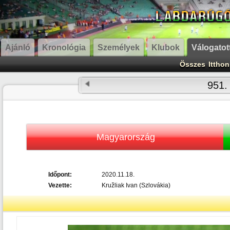
Ajánló
Kronológia
Személyek
Klubok
Válogatot
Összes
Itthon
951.
Magyarország
Időpont:
2020.11.18.
Vezette:
Kružliak Ivan (Szlovákia)