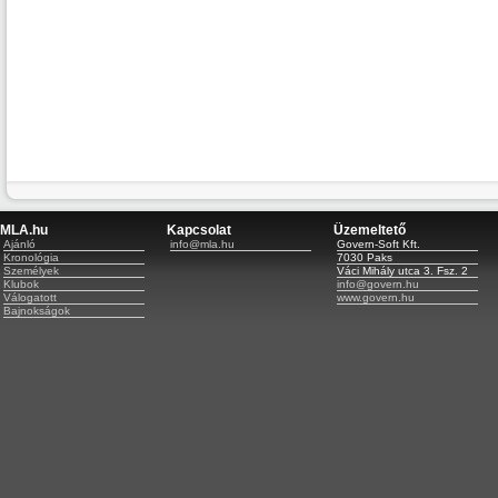
MLA.hu
Kapcsolat
Üzemeltető
Ajánló
info@mla.hu
Govern-Soft Kft.
Kronológia
7030 Paks
Személyek
Váci Mihály utca 3. Fsz. 2
Klubok
info@govern.hu
Válogatott
www.govern.hu
Bajnokságok