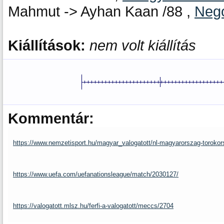
Mahmut -> Ayhan Kaan /88 ,
Neg
Kiállítások:
nem volt kiállítás
Kommentár:
https://www.nemzetisport.hu/magyar_valogatott/nl-magyarorszag-toroko
https://www.uefa.com/uefanationsleague/match/2030127/
https://valogatott.mlsz.hu/ferfi-a-valogatott/meccs/2704