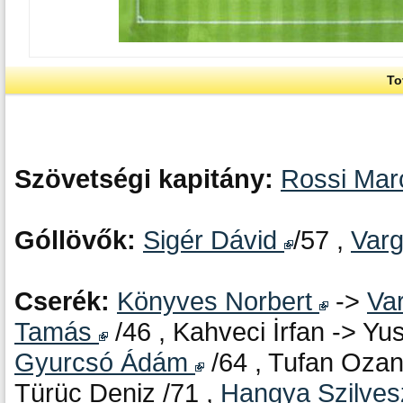
To
Szövetségi kapitány:
Rossi Ma
Góllövők:
Sigér Dávid
/57 ,
Var
Cserék:
Könyves Norbert
->
Va
Tamás
/46 , Kahveci İrfan -> Yus
Gyurcsó Ádám
/64 , Tufan Ozan
Türüc Deniz /71 ,
Hangya Szilves