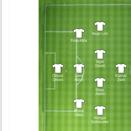
Nego Loïc
Fiola Attila
Sigér
Dávid
Dibusz
Lang
Kalmár
Dénes
Ádám
Zsolt
Nagy
Ádám
Szalai
Attila
Hangya
Szilveszter