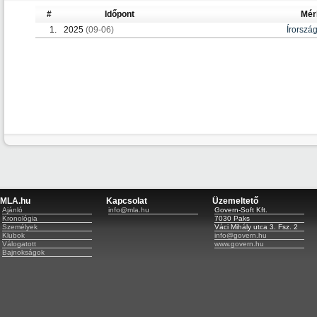
#
Időpont
Mér
1.
2025
(09-06)
Írorszá
MLA.hu
Kapcsolat
Üzemeltető
Ajánló
info@mla.hu
Govern-Soft Kft.
Kronológia
7030 Paks
Személyek
Váci Mihály utca 3. Fsz. 2
Klubok
info@govern.hu
Válogatott
www.govern.hu
Bajnokságok