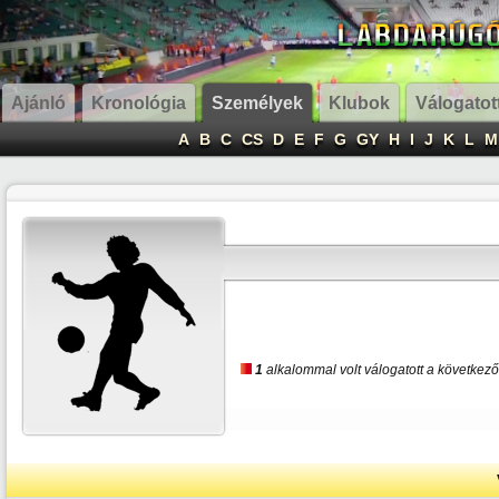
Ajánló
Kronológia
Személyek
Klubok
Válogatot
A
B
C
CS
D
E
F
G
GY
H
I
J
K
L
M
1
alkalommal volt válogatott a következő