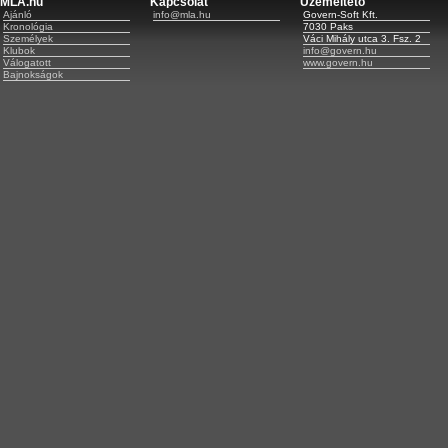
MLA.hu
Kapcsolat
Üzemeltető
Ajánló
info@mla.hu
Govern-Soft Kft.
Kronológia
7030 Paks
Személyek
Váci Mihály utca 3. Fsz. 2
Klubok
info@govern.hu
Válogatott
www.govern.hu
Bajnokságok