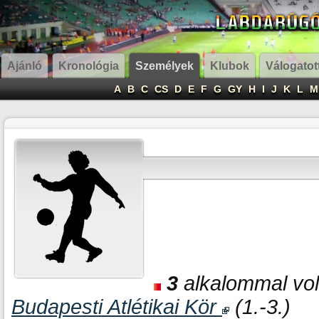
Ajánló
Kronológia
Személyek
Klubok
Válogatot
A
B
C
CS
D
E
F
G
GY
H
I
J
K
L
M
3
alkalommal volt
Budapesti Atlétikai Kör
(1.-3.)