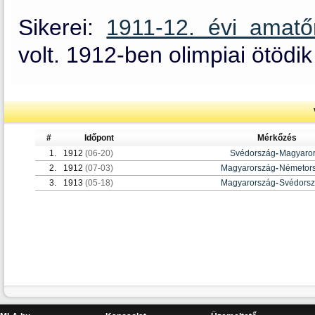
Sikerei:
1911-12. évi amat
volt. 1912-ben olimpiai ötödik 
#
Időpont
Mérkőzés
1.
1912
(06-20)
Svédország
-
Magyaro
2.
1912
(07-03)
Magyarország
-
Németor
3.
1913
(05-18)
Magyarország
-
Svédors