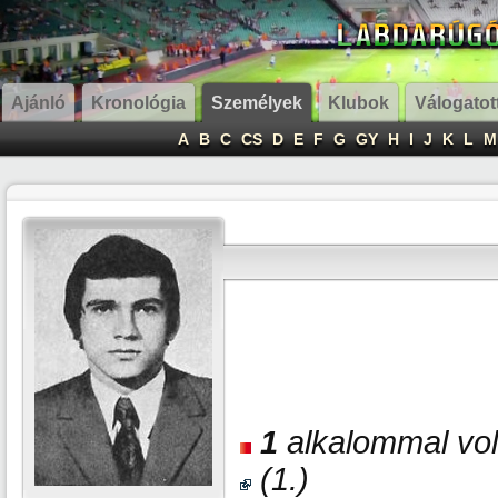
Ajánló
Kronológia
Személyek
Klubok
Válogatot
A
B
C
CS
D
E
F
G
GY
H
I
J
K
L
M
1
alkalommal volt
(1.)