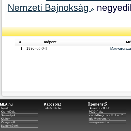
Nemzeti Bajnokság
negyedik
#
Időpont
Mé
1.
1980
(06-04)
Magyarorsz
MLA.hu
Kapcsolat
Üzemeltető
Ajánló
info@mla.hu
Govern-Soft Kft.
Kronológia
7030 Paks
Személyek
Váci Mihály utca 3. Fsz. 2
Klubok
info@govern.hu
Válogatott
www.govern.hu
Bajnokságok