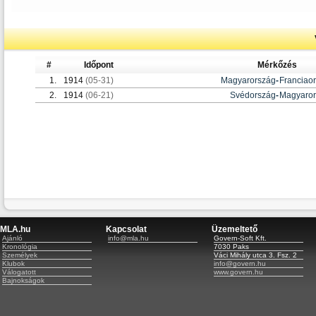
#
Időpont
Mérkőzés
1.
1914
(05-31)
Magyarország
-
Franciao
2.
1914
(06-21)
Svédország
-
Magyaror
MLA.hu
Kapcsolat
Üzemeltető
Ajánló
info@mla.hu
Govern-Soft Kft.
Kronológia
7030 Paks
Személyek
Váci Mihály utca 3. Fsz. 2
Klubok
info@govern.hu
Válogatott
www.govern.hu
Bajnokságok