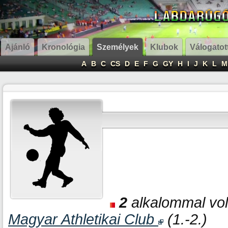
Ajánló
Kronológia
Személyek
Klubok
Válogatot
A
B
C
CS
D
E
F
G
GY
H
I
J
K
L
M
2
alkalommal volt
Magyar Athletikai Club
(1.-2.)