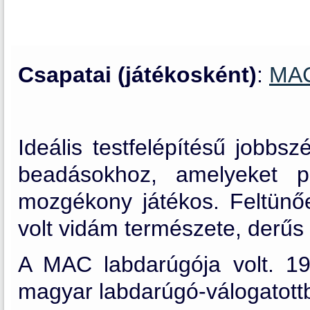
Csapatai (játékosként)
:
MAC
Ideális testfelépítésű jobbs
beadásokhoz, amelyeket po
mozgékony játékos. Feltünőe
volt vidám természete, derűs
A MAC labdarúgója volt. 19
magyar labdarúgó-válogatott