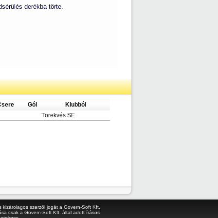
dsérülés derékba törte.
Csere
Gól
Klubból
Törekvés SE
kizárolagos szerzői jogát a Govern-Soft Kft.
sa csak a Govern-Soft Kft. által adott írásos
hetséges.