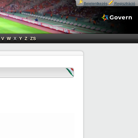
Bejelentkezés
Regisztráció
V
W
X
Y
Z
ZS