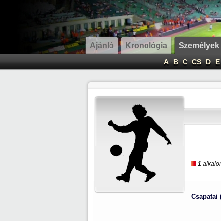
Ajánló
Kronológia
Személyek
A
B
C
CS
D
E
1
alkalom
Csapatai 