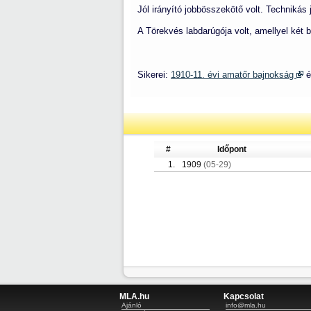
Jól irányító jobbösszekötő volt. Technikás 
A Törekvés labdarúgója volt, amellyel két 
Sikerei:
1910-11. évi amatőr bajnokság
é
#
Időpont
1.
1909
(05-29)
MLA.hu
Kapcsolat
Ajánló
info@mla.hu