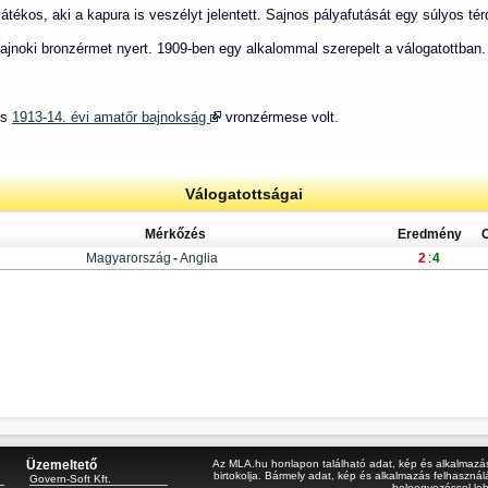
játékos, aki a kapura is veszélyt jelentett. Sajnos pályafutását egy súlyos tér
bajnoki bronzérmet nyert. 1909-ben egy alkalommal szerepelt a válogatottban.
s
1913-14. évi amatőr bajnokság
vronzérmese volt.
Válogatottságai
Mérkőzés
Eredmény
Magyarország
-
Anglia
2
:
4
Üzemeltető
Az MLA.hu honlapon található adat, kép és alkalmazás 
birtokolja. Bármely adat, kép és alkalmazás felhasználá
Govern-Soft Kft.
beleegyezéssel le