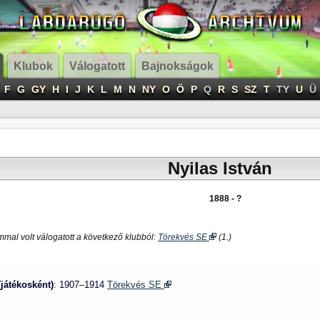
Klubok
Válogatott
Bajnokságok
F
G
GY
H
I
J
K
L
M
N
NY
O
Ö
P
Q
R
S
SZ
T
TY
U
Ü
Nyilas István
1888 - ?
mal volt válogatott a következő klubból:
Törekvés SE
(1.)
(játékosként)
: 1907–1914
Törekvés SE