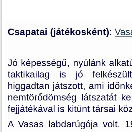
Csapatai (játékosként)
:
Vas
Jó képességű, nyúlánk alkatú
taktikailag is jó felkész
higgadtan játszott, ami időn
nemtörődömség látszatát kel
fejjátékával is kitünt társai köz
A Vasas labdarúgója volt. 