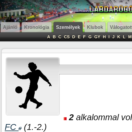
Ajánló
Kronológia
Személyek
Klubok
Válogatot
A
B
C
CS
D
E
F
G
GY
H
I
J
K
L
M
2
alkalommal volt
FC
(1.-2.)