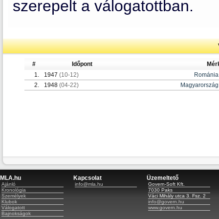
szerepelt a válogatottban.
#
Időpont
Mér
1.
1947
(10-12)
Románia
2.
1948
(04-22)
Magyarország
MLA.hu
Kapcsolat
Üzemeltető
Ajánló
info@mla.hu
Govern-Soft Kft.
Kronológia
7030 Paks
Személyek
Váci Mihály utca 3. Fsz. 2
Klubok
info@govern.hu
Válogatott
www.govern.hu
Bajnokságok