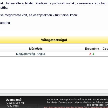
. Jól kezelte a labdát, átadásai is pontosak voltak, szereléskor azonban 
ottba.
se megbízható volt, az összjátékban kitűnt társai közül.
atottba.
Válogatottságai
Mérkőzés
Eredmény
Cse
Magyarország
-
Anglia
2
:
4
Üzemeltető
Az MLA.hu honlapon található adat, kép és alkalmazás 
birtokolja. Bármely adat, kép és alkalmazás felhasználá
Govern-Soft Kft.
beleegyezéssel le
7030 Paks
Az oldal tesztelése jelenleg is folyik így az esetleges hi