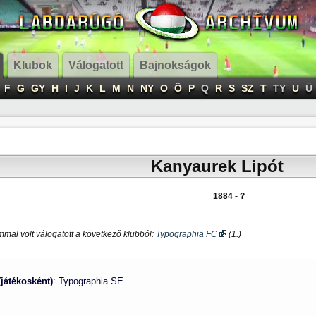
Klubok
Válogatott
Bajnokságok
F
G
GY
H
I
J
K
L
M
N
NY
O
Ö
P
Q
R
S
SZ
T
TY
U
Ü
Kanyaurek Lipót
1884 - ?
mal volt válogatott a következő klubból:
Typographia FC
(1.)
(játékosként)
: Typographia SE