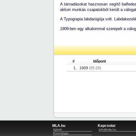
A támadásokat hasznosan segítő balfedezet
akkori munkás csapatokból került a válogat
A Typograpia labdarúgója volt. Labdakezelé
1909-ben egy alkalommal szerepelt a válog
#
Időpont
1.
1909
(05-29)
MLA.hu
Kapcsolat
Ajánló
info@mla.hu
Kronológia