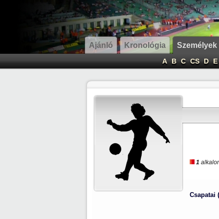
Ajánló
Kronológia
Személyek
A
B
C
CS
D
E
1
alkalom
Csapatai 