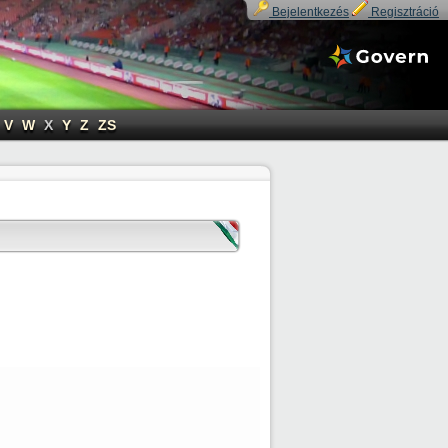
Bejelentkezés
Regisztráció
V
W
X
Y
Z
ZS