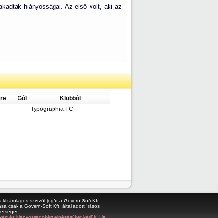
akadtak hiányosságai. Az első volt, aki az
re
Gól
Klubból
Typographia FC
kizárolagos szerzői jogát a Govern-Soft Kft.
sa csak a Govern-Soft Kft. által adott írásos
hetséges.
bákért és hiányosságokért elnézésüket kérjük! Ha