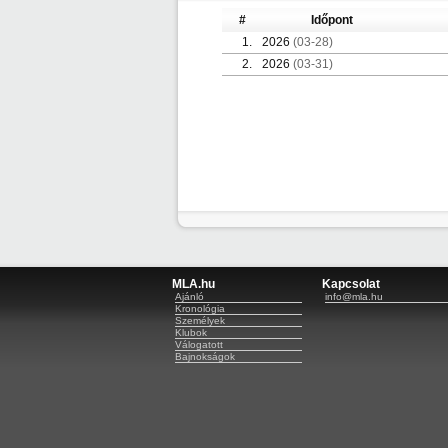
#
Időpont
1.
2026
(03-28)
2.
2026
(03-31)
MLA.hu
Kapcsolat
Ajánló
info@mla.hu
Kronológia
Személyek
Klubok
Válogatott
Bajnokságok