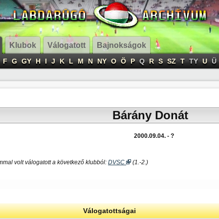
Klubok
Válogatott
Bajnokságok
F
G
GY
H
I
J
K
L
M
N
NY
O
Ö
P
Q
R
S
SZ
T
TY
U
Ü
Bárány Donát
2000.09.04. - ?
mal volt válogatott a következő klubból:
DVSC
(1.-2.)
Válogatottságai