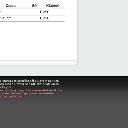
Csere
Gól
Klubból
DVSC
'
DVSC
'
77'
kizárolagos szerzői jogát a Govern-Soft Kft.
sa csak a Govern-Soft Kft. által adott írásos
hetséges.
bákért és hiányosságokért elnézésüket kérjük! Ha
z, akkor örömmel fogadjuk észrevételeiket,
a.hu e-mail címen!