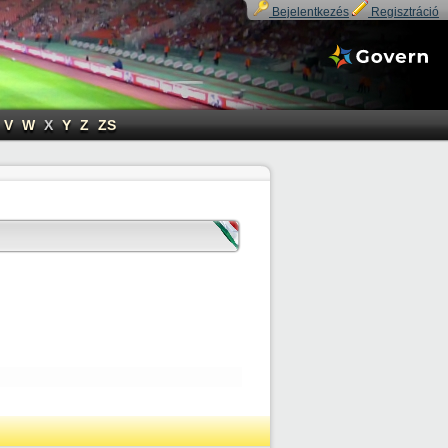
Bejelentkezés
Regisztráció
V
W
X
Y
Z
ZS