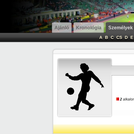
Ajánló
Kronológia
Személyek
A
B
C
CS
D
E
2
alkalom