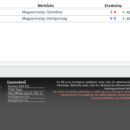
Mérkőzés
Eredmény
Magyarország
-
Szlovénia
1
:
0
46
Magyarország
-
Görögország
0
:
0
46
Üzemeltető
Az MLA.hu honlapon található adat, kép és alkalmazás 
birtokolja. Bármely adat, kép és alkalmazás felhasználá
Govern-Soft Kft.
beleegyezéssel le
7030 Paks
Az oldal tesztelése jelenleg is folyik így az esetleges hi
Váci Mihály utca 3. Fsz. 2
szeretnének hozzájárulni az oldal teljessé tételéhe
info@govern.hu
hozzászólásaikat az info@ml
www.govern.hu