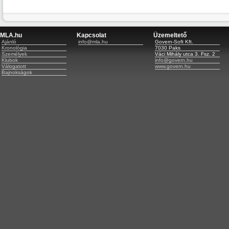
MLA.hu
Kapcsolat
Üzemeltető
Ajánló
info@mla.hu
Govern-Soft Kft.
Kronológia
7030 Paks
Személyek
Váci Mihály utca 3. Fsz. 2
Klubok
info@govern.hu
Válogatott
www.govern.hu
Bajnokságok