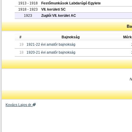
1913 - 1918
Festőmunkások Labdarúgó Egylete
1918 - 1923
VII. kerületi SC
1923
Zuglói VII. kerület AC
Ba
#
Bajnokság
Mérk
19
1921-22 évi amatőr bajnokság
18
1920-21 évi amatőr bajnokság
N
Kovács Lajos dr.