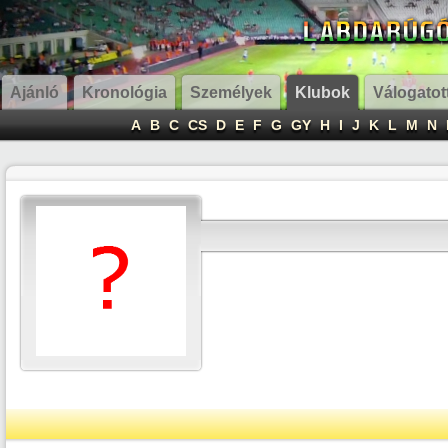
Ajánló
Kronológia
Személyek
Klubok
Válogatot
A
B
C
CS
D
E
F
G
GY
H
I
J
K
L
M
N