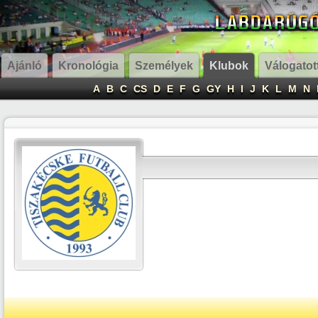
Ajánló
Kronológia
Személyek
Klubok
Válogatot
A
B
C
CS
D
E
F
G
GY
H
I
J
K
L
M
N