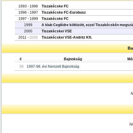
1993 - 1996
Tiszakécske FC
1996 - 1997
Tiszakécske FC-Eurobusz
1997 - 1999
Tiszakécske FC
1999
A klub Ceglédre költözött, ezzel Tiszakécskén megszü
2000
Tiszakécskei VSE
2011 -
2026
Tiszakécskei VSE-Andritz Kft.
Ba
#
Bajnokság
Mé
96
1997-98. évi Nemzeti Bajnokság
N
N