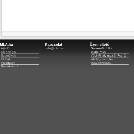
MLA.hu
Kapcsolat
Üzemeltető
Ajánló
info@mla.hu
Govern-Soft Kft.
Kronológia
7030 Paks
Személyek
Váci Mihály utca 3. Fsz. 2
Klubok
info@govern.hu
Válogatott
www.govern.hu
Bajnokságok