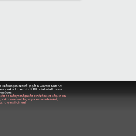
kizárolagos szerzői jogát a Govern-Soft Kft.
sa csak a Govern-Soft Kft. által adott írásos
hetséges.
bákért és hiányosságokért elnézésüket kérjük! Ha
z, akkor örömmel fogadjuk észrevételeiket,
a.hu e-mail címen!