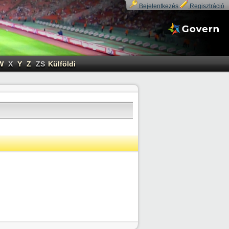
Bejelentkezés
Regisztráció
W
X
Y
Z
ZS
Külföldi