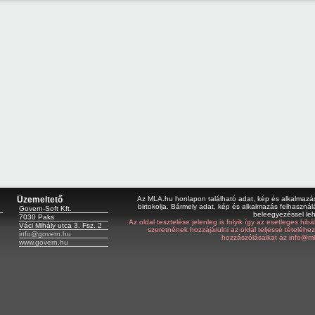
Üzemeltető
Az MLA.hu honlapon található adat, kép és alkalmazás 
birtokolja. Bármely adat, kép és alkalmazás felhasználá
Govern-Soft Kft.
beleegyezéssel le
7030 Paks
Az oldal tesztelése jelenleg is folyik így az esetleges hi
Váci Mihály utca 3. Fsz. 2
szeretnének hozzájárulni az oldal teljessé tételéhe
info@govern.hu
hozzászólásaikat az info@ml
www.govern.hu