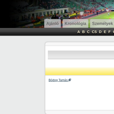
Ajánló
Kronológia
Személyek
A
B
C
CS
D
E
F
Bódog Tamás