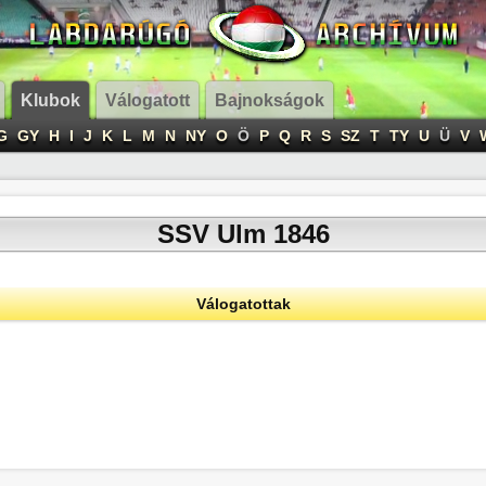
Klubok
Válogatott
Bajnokságok
G
GY
H
I
J
K
L
M
N
NY
O
Ö
P
Q
R
S
SZ
T
TY
U
Ü
V
SSV Ulm 1846
Válogatottak