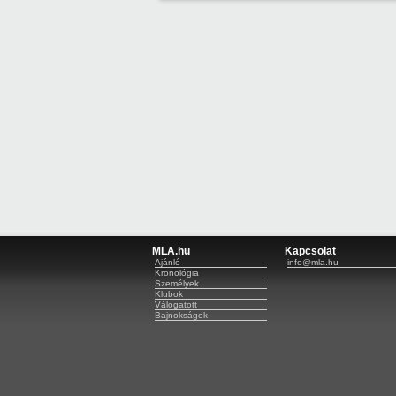
MLA.hu
Kapcsolat
Ajánló
info@mla.hu
Kronológia
Személyek
Klubok
Válogatott
Bajnokságok