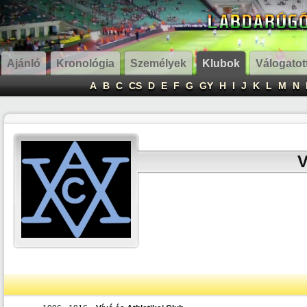
Ajánló
Kronológia
Személyek
Klubok
Válogatot
A
B
C
CS
D
E
F
G
GY
H
I
J
K
L
M
N
V