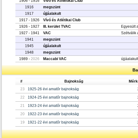
1906 - 1916
Vívó és Athletikai Club
1916
megszünt
1917
újjáalakult
1917 - 1926
Vívó és Atlétikai Club
1926 - 1927
III. kerület TVAC
Egyesült a
1927 - 1941
VAC
Szétválik 
1941
megszünt
1945
újjáalakult
1948
megszünt
1989 -
2026
Maccabi VAC
újjáalakul
Ba
#
Bajnokság
Mérk
23
1925-26 évi amatőr bajnokság
22
1924-25 évi amatőr bajnokság
21
1923-24 évi amatőr bajnokság
20
1922-23 évi amatőr bajnokság
19
1921-22 évi amatőr bajnokság