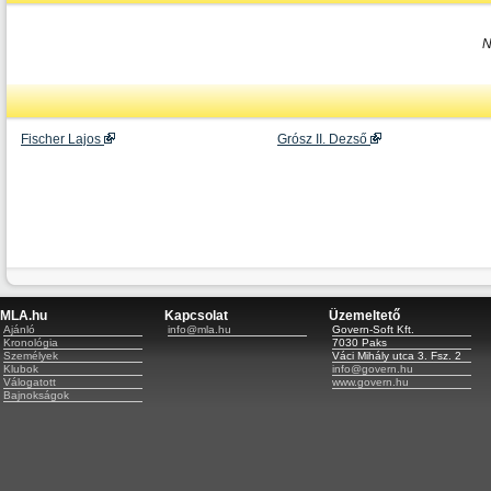
N
Fischer Lajos
Grósz II. Dezső
MLA.hu
Kapcsolat
Üzemeltető
Ajánló
info@mla.hu
Govern-Soft Kft.
Kronológia
7030 Paks
Személyek
Váci Mihály utca 3. Fsz. 2
Klubok
info@govern.hu
Válogatott
www.govern.hu
Bajnokságok