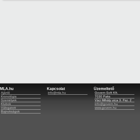
MLA.hu
Kapcsolat
Üzemeltető
Ajánló
info@mla.hu
Govern-Soft Kft.
Kronológia
7030 Paks
Személyek
Váci Mihály utca 3. Fsz. 2
Klubok
info@govern.hu
Válogatott
www.govern.hu
Bajnokságok