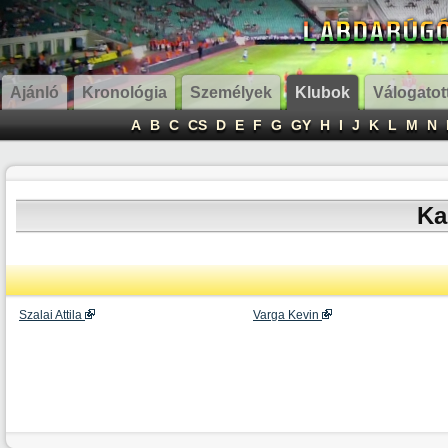
Ajánló
Kronológia
Személyek
Klubok
Válogatot
A
B
C
CS
D
E
F
G
GY
H
I
J
K
L
M
N
Ka
Szalai Attila
Varga Kevin