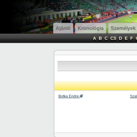
Ajánló
Kronológia
Személyek
A
B
C
CS
D
E
F
Botka Endre
Szal