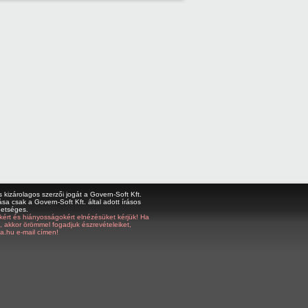
kizárolagos szerzői jogát a Govern-Soft Kft.
sa csak a Govern-Soft Kft. által adott írásos
hetséges.
bákért és hiányosságokért elnézésüket kérjük! Ha
z, akkor örömmel fogadjuk észrevételeiket,
a.hu e-mail címen!