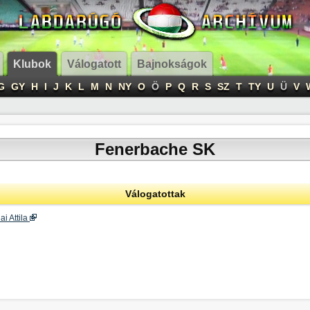
Klubok
Válogatott
Bajnokságok
G
GY
H
I
J
K
L
M
N
NY
O
Ö
P
Q
R
S
SZ
T
TY
U
Ü
V
Fenerbache SK
Válogatottak
ai Attila