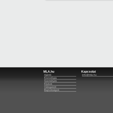
MLA.hu
Kapcsolat
Ajánló
info@mla.hu
Kronológia
Személyek
Klubok
Válogatott
Bajnokságok