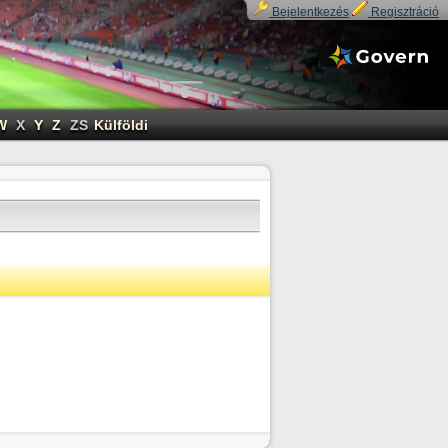
Bejelentkezés
Regisztráció
W
X
Y
Z
ZS
Külföldi