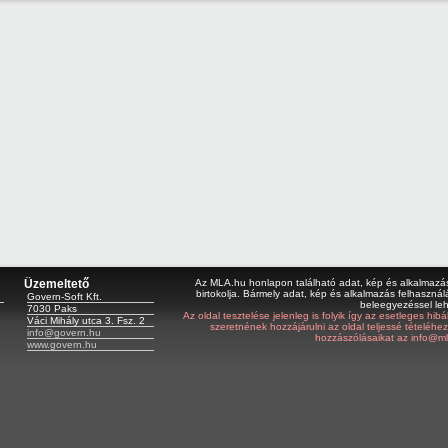
Üzemeltető
Az MLA.hu honlapon található adat, kép és alkalmazás 
birtokolja. Bármely adat, kép és alkalmazás felhasználá
Govern-Soft Kft.
beleegyezéssel le
7030 Paks
Az oldal tesztelése jelenleg is folyik így az esetleges hi
Váci Mihály utca 3. Fsz. 2
szeretnének hozzájárulni az oldal teljessé tételéhe
info@govern.hu
hozzászólásaikat az info@ml
www.govern.hu