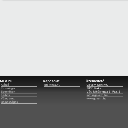
MLA.hu
Kapcsolat
Üzemeltető
Ajánló
info@mla.hu
Govern-Soft Kft.
Kronológia
7030 Paks
Személyek
Váci Mihály utca 3. Fsz. 2
Klubok
info@govern.hu
Válogatott
www.govern.hu
Bajnokságok