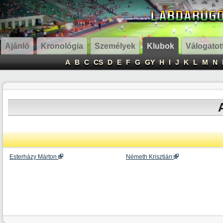
Ajánló
Kronológia
Személyek
Klubok
Válogatot
A
B
C
CS
D
E
F
G
GY
H
I
J
K
L
M
N
Esterházy Márton
Németh Krisztián