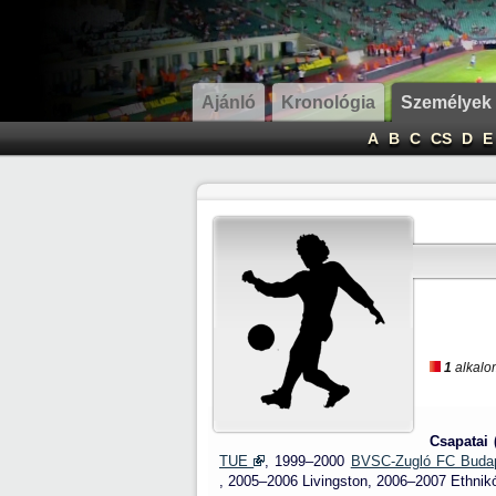
Ajánló
Kronológia
Személyek
A
B
C
CS
D
E
1
alkalom
Csapatai 
TUE
, 1999–2000
BVSC-Zugló FC Budap
, 2005–2006 Livingston, 2006–2007 Ethni