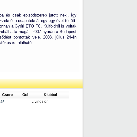
a és csak epizódszerep jutott neki. Így
zeknél a csapatoknál egy-egy évet töltött.
 onnan a Győri ETO FC. Külföldről is voltak
ipróbálhatta magát. 2007 nyarán a Budapest
ődést bontottak vele. 2008. július 24-én
tékos is található.
Csere
Gól
Klubból
Livingston
45'