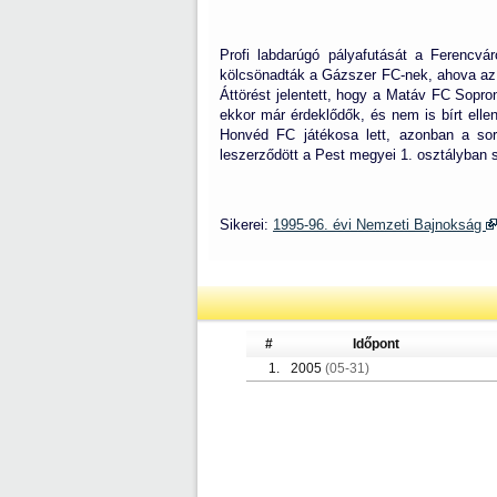
Profi labdarúgó pályafutását a Ferencv
kölcsönadták a Gázszer FC-nek, ahova az é
Áttörést jelentett, hogy a Matáv FC Sopron
ekkor már érdeklődők, és nem is bírt elle
Honvéd FC játékosa lett, azonban a soro
leszerződött a Pest megyei 1. osztályban s
Sikerei:
1995-96. évi Nemzeti Bajnokság
#
Időpont
1.
2005
(05-31)