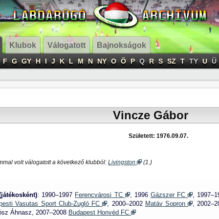
Klubok
Válogatott
Bajnokságok
F
G
GY
H
I
J
K
L
M
N
NY
O
Ö
P
Q
R
S
SZ
T
TY
U
Ü
Vincze Gábor
Született: 1976.09.07.
mal volt válogatott a következő klubból:
Livingston
(1.)
(játékosként)
: 1990–1997
Ferencvárosi TC
, 1996
Gázszer FC
, 1997–
esti Vasutas Sport Club-Zugló FC
, 2000–2002
Matáv Sopron
, 2002–
kósz Áhnasz, 2007–2008
Budapest Honvéd FC