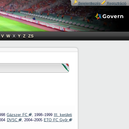
Bejelentkezés
Regisztráció
V
W
X
Y
Z
ZS
1998
Gázszer FC
, 1998–1999
III. kerületi
2004
DVSC
, 2004–2005
ETO FC Győr