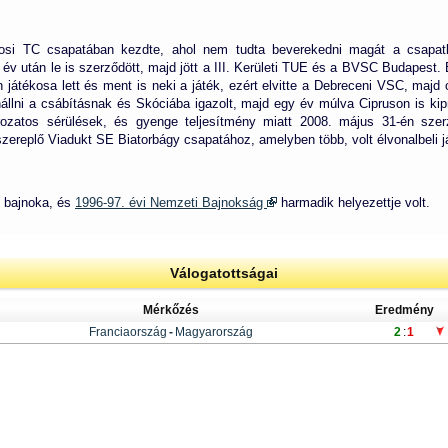
árosi TC csapatában kezdte, ahol nem tudta beverekedni magát a csapatb
v után le is szerződött, majd jött a III. Kerületi TUE és a BVSC Budapest. E
 játékosa lett és ment is neki a játék, ezért elvitte a Debreceni VSC, majd
nállni a csábításnak és Skóciába igazolt, majd egy év múlva Cipruson is k
zatos sérülések, és gyenge teljesítmény miatt 2008. május 31-én szerz
zereplő Viadukt SE Biatorbágy csapatához, amelyben több, volt élvonalbeli já
bajnoka, és
1996-97. évi Nemzeti Bajnokság
harmadik helyezettje volt.
Válogatottságai
Mérkőzés
Eredmény
Franciaország
-
Magyarország
2
:
1