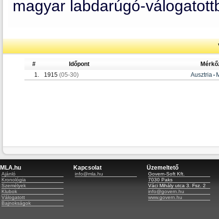
magyar labdarúgó-válogatottb
#
Időpont
Mérkő
1.
1915
(05-30)
Ausztria
-
MLA.hu
Kapcsolat
Üzemeltető
Ajánló
info@mla.hu
Govern-Soft Kft.
Kronológia
7030 Paks
Személyek
Váci Mihály utca 3. Fsz. 2
Klubok
info@govern.hu
Válogatott
www.govern.hu
Bajnokságok