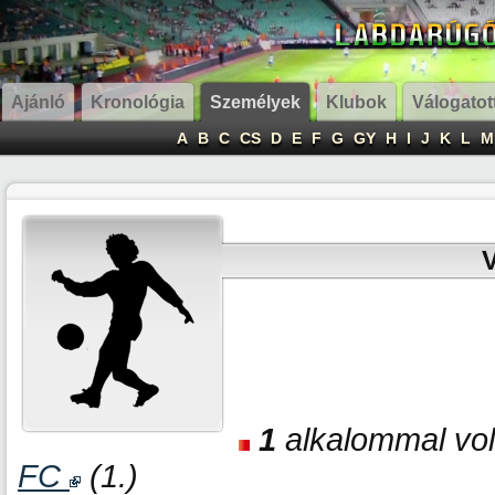
Ajánló
Kronológia
Személyek
Klubok
Válogatot
A
B
C
CS
D
E
F
G
GY
H
I
J
K
L
M
V
1
alkalommal volt
FC
(1.)