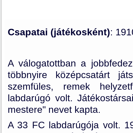
Csapatai (játékosként)
: 19
A válogatottban a jobbfedez
többnyire középcsatárt ját
szemfüles, remek helyzet
labdarúgó volt. Játékostársa
mestere" nevet kapta.
A 33 FC labdarúgója volt. 1