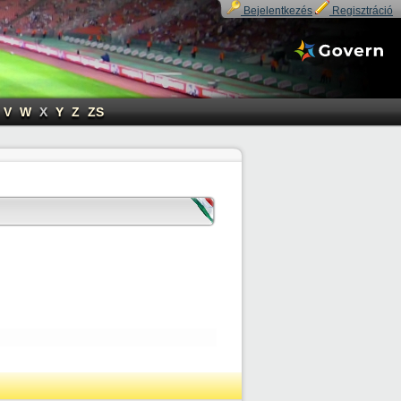
Bejelentkezés
Regisztráció
V
W
X
Y
Z
ZS